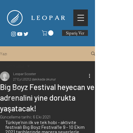
L E O P A R
Sipariş Ver
Yazı
Tüm Yazılar
Leopar Scooter
Tüm Yazılar
27 Eyl 2021
2 dakikada okunur
Big Boyz Festival heyecan ve
Şimdi Başlayın
adrenalini yine dorukta
Topluluğunuz
yaşatacak!
Güncelleme tarihi:
6 Eki 2021
Türkiye'nin ilk ve tek hobi - aktivite 
festivali Big Boyz Festival’le 9 - 10 Ekim 
2021 tarihlerinde macera severlerle 