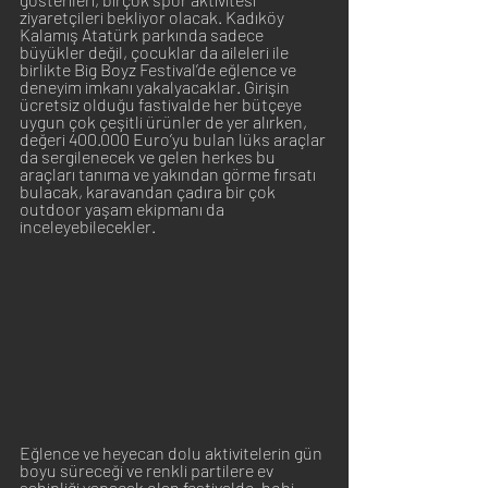
ziyaretçileri bekliyor olacak. Kadıköy 
Kalamış Atatürk parkında sadece 
büyükler değil, çocuklar da aileleri ile 
birlikte Big Boyz Festival’de eğlence ve 
deneyim imkanı yakalyacaklar. Girişin 
ücretsiz olduğu fastivalde her bütçeye 
uygun çok çeşitli ürünler de yer alırken, 
değeri 400.000 Euro’yu bulan lüks araçlar 
da sergilenecek ve gelen herkes bu 
araçları tanıma ve yakından görme fırsatı 
bulacak, karavandan çadıra bir çok 
outdoor yaşam ekipmanı da 
inceleyebilecekler.
Eğlence ve heyecan dolu aktivitelerin gün 
boyu süreceği ve renkli partilere ev 
sahipliği yapacak olan festivalde, hobi 