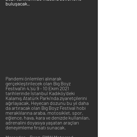
buluşacak..
Pandemi önlemleri alınarak 
gerçekleştirilecek olan Big Boyz 
Festival’in 4.’sü 9 - 10 Ekim 2021 
tarihlerinde İstanbul Kadıköy’deki 
Kalamış Atatürk Parkı’nda ziyaretçilerini 
ağırlayacak. Heyecan dozunu bu yıl daha 
da artıracak olan Big Boyz Festival hobi 
meraklılarına araba, motosiklet, spor, 
eğlence, hava, kara ve denizde kullanılan, 
adrenalini doyasıya yaşatan araçları 
deneyimleme fırsatı sunacak.