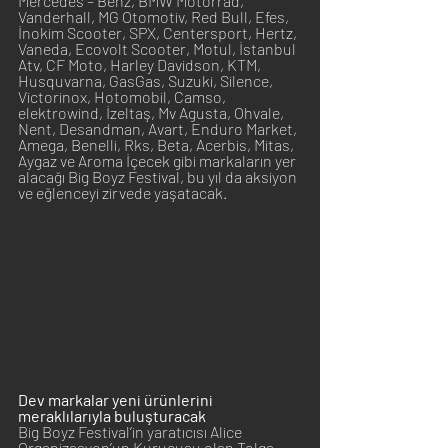
Mercedes – Benz, BMW Motorrad, 
Vanderhall, MG Otomotiv, Red Bull, Efes, 
İnokim Scooter, SPX, Centersport, Hertz, 
Vaneda, Ecovolt Scooter, Motul, İstanbul 
Atv, CF Moto, Harley Davidson, KTM, 
Husquvarna, GasGas, Suzuki, Silence, 
Victorinox, Hotomobil, Camso, 
elektrowind, İzeltaş, Mv Agusta, Ohvale, 
Nent, Desandman, Avart, Enduro Market, 
Amega, Benelli, Rks, Beta, Acerbis, Mitas,  
Aygaz ve Aroma İçecek gibi markaların yer 
alacağı Big Boyz Festival, bu yıl da aksiyon 
ve eğlenceyi zirvede yaşatacak.
Dev markalar yeni ürünlerini 
meraklılarıyla buluşturacak
Big Boyz Festival’in yaratıcısı Alice 
Organizasyon’un Kurucusu olan Tolga 