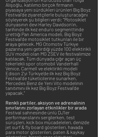
Alişoğlu, katılımcı birçok firmanın 
piyasaya yeni sürdükleri ürünleri Big Boyz 
Festival’de ziyaretçilerle buluşturacağını 
söyleyerek şu bilgileri verdi: “Motosiklet 
dünyasının devi Harley Davidson’ın, 
tarihinde ilk kez enduro segmenttinde 
ürettiği Pan America modeli, Big Boyz 
Festival’de motosiklet tutkunları ile bir 
araya gelecek. MG Otomotiv Türkiye 
pazarına yeni getirdiği yüzde 100 elektirikli 
SUV modeli olan MG ZSEV ile festivalimize 
katılacak. Tüm dünyada çığır açan üç 
tekerlekli spor otomobil Vanderhall 
Venice, Carmell ve elektirikli modeli 
Edison 2’yi Türkiye’de ilk kez Big Boyz 
Festival’de tüketicilerine sunarken, 
Mercedes Benz de Yeni Vito modelinin 
tanıtımını ilk kez Big Boyz Festival’de 
yapacak.”
Renkli partiler, aksiyon ve adrenalinin 
sınırlarını zorlayan etkinlikler bir arada
Festival sahnesinde ünlü DJ’ler 
performanslarını sergilerken, test 
sürüşleri, kick box mücadeleleri, denizde 
jet surf & fly board gösterileri, havada 
para motor gösterileri, paten & kaykay 
gösterileri, birçok spor aktivitesi 