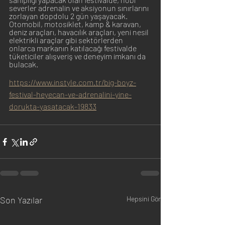
severler adrenalin ve aksiyonun sınırlarını 
zorlayan dopdolu 2 gün yaşayacak.  
Otomobil, motosiklet, kamp & karavan, 
deniz araçları, havacılık araçları, yeni nesil 
elektrikli araçlar gibi sektörlerden 
onlarca markanın katılacağı festivalde 
tüketiciler alışveriş ve deneyim imkanı da 
bulacak.
https://www.instyle.com.tr/big-boyz-
festival-heyecan-ve-adrenalini-yine-
dorukta-yasatacak-19833
Son Yazılar
Hepsini Gör