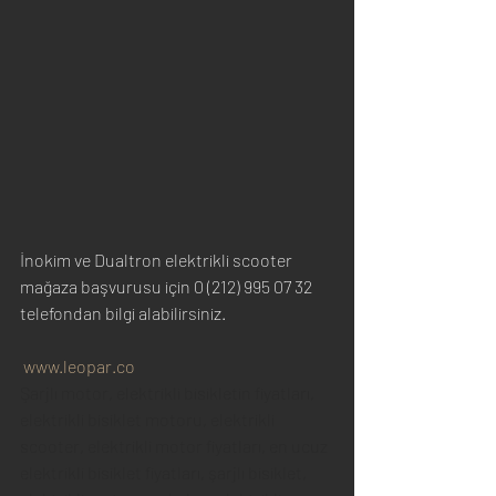
İnokim ve Dualtron elektrikli scooter 
mağaza başvurusu için 0 (212) 995 07 32 
telefondan bilgi alabilirsiniz. 
www.leopar.co
Şarjlı motor, elektrikli bisikletin fiyatları, 
elektrikli bisiklet motoru, elektrikli 
scooter, elektrikli motor fiyatları, en ucuz 
elektrikli bisiklet fiyatları, şarjlı bisiklet, 