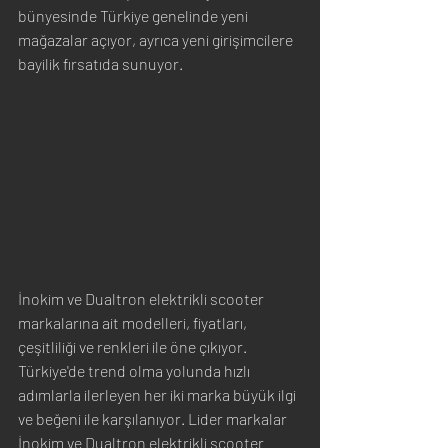
bünyesinde Türkiye genelinde yeni 
mağazalar açıyor, ayrıca yeni girişimcilere 
bayilik fırsatıda sunuyor.
İnokim ve Dualtron elektrikli scooter 
markalarına ait modelleri, fiyatları, 
çeşitliliği ve renkleri ile öne çıkıyor. 
Türkiye'de trend olma yolunda hızlı 
adımlarla ilerleyen her iki marka büyük ilgi 
ve beğeni ile karşılanıyor. Lider markalar 
İnokim ve Dualtron elektrikli scooter 