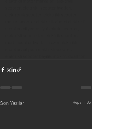
elektrikli motor markaları, elektrikli 
scooter, elektrikli scooter fiyatları, 
elektronik scooter, elektrikli scooter 
motor, scooter elektrikli, xiaomi elektrikli 
scooter, citycoco fiyat, akülü scooter, 
elektrikli scooterlar, elektrik scooter, 
martı scooter fiyatları, razor elektrikli 
scooter, citycoo elektrikli scooter, 
elektrikli scooter bayilik, inokim, dualtron
Son Yazılar
Hepsini Gör