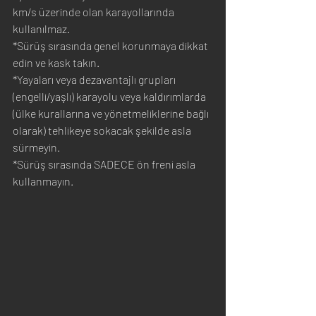
km/s üzerinde olan karayollarında 
kullanılmaz.
*Sürüş sırasında genel korunmaya dikkat 
edin ve kask takın.
*Yayaları veya dezavantajlı grupları 
(engelli/yaşlı) karayolu veya kaldırımlarda 
(ülke kurallarına ve yönetmeliklerine bağlı 
olarak) tehlikeye sokacak şekilde asla 
sürmeyin.
*Sürüş sırasında SADECE ön freni asla 
kullanmayın.