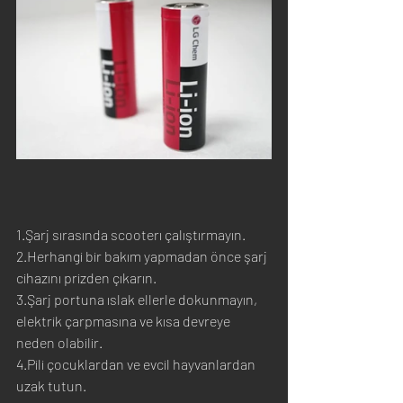
1.Şarj sırasında scooterı çalıştırmayın.
2.Herhangi bir bakım yapmadan önce şarj 
cihazını prizden çıkarın.
3.Şarj portuna ıslak ellerle dokunmayın, 
elektrik çarpmasına ve kısa devreye 
neden olabilir.
4.Pili çocuklardan ve evcil hayvanlardan 
uzak tutun.