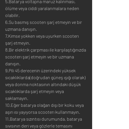
5.Batarya voltajına maruz kalınması, 
ölüme veya ciddi yaralanmalara neden 
olabilir.
6.Su basmış scooterı şarj etmeyin ve bir 
uzmana danışın.
7.Kimse yokken veya uyurken scooterı 
şarj etmeyin.
8.Bir elektrik çarpması ile karşılaştığınızda 
scooterı şarj etmeyin ve bir uzmana 
danışın.
9.Pili 45 derecenin üzerindeki yüksek 
sıcaklıklarda(doğrudan güneş ışığı olarak) 
veya donma noktasının altındaki düşük 
sıcaklıklarda şarj etmeyin veya 
saklamayın.
10.Eğer batarya olağan dışı bir koku veya 
aşırı ısı yayıyorsa scooterı kullanmayın.
11.Batarya sızıntısı durumunda, batarya 
sıvısının deri veya gözlerle temasını 