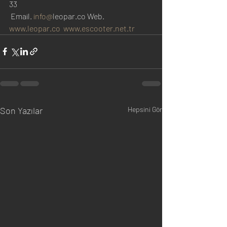
33 
 Email.
info@
leopar.co Web. 
www.leopar.co
www.escooter.net.tr
Son Yazılar
Hepsini Gör