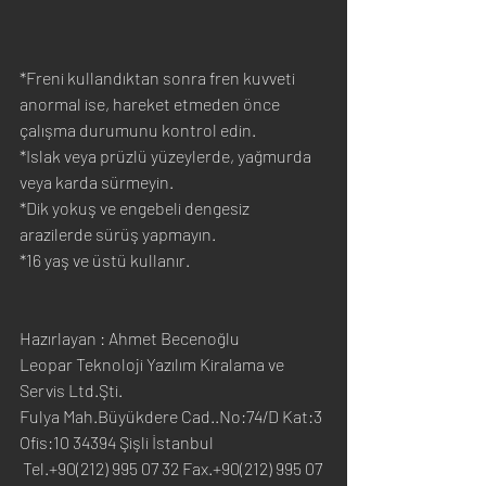
*Freni kullandıktan sonra fren kuvveti 
anormal ise, hareket etmeden önce 
çalışma durumunu kontrol edin.
*Islak veya prüzlü yüzeylerde, yağmurda 
veya karda sürmeyin.
*Dik yokuş ve engebeli dengesiz 
arazilerde sürüş yapmayın.
*16 yaş ve üstü kullanır. 
Hazırlayan : Ahmet Becenoğlu
Leopar Teknoloji Yazılım Kiralama ve 
Servis Ltd.Şti.
Fulya Mah.Büyükdere Cad..No:74/D Kat:3 
Ofis:10 34394 Şişli İstanbul
 Tel.+90(212) 995 07 32 Fax.+90(212) 995 07 