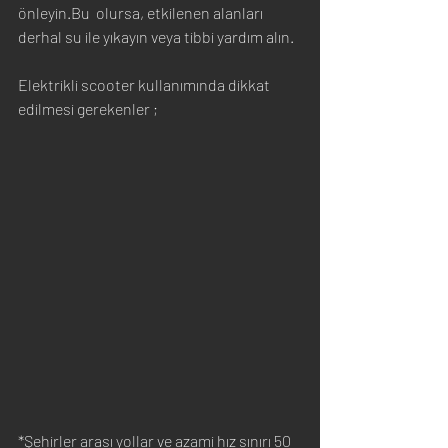
önleyin.Bu  olursa, etkilenen alanları 
derhal su ile yıkayın veya tibbi yardım alın.
Elektrikli scooter kullanımında dikkat 
edilmesi gerekenler ;   
*Şehirler arası yollar ve azami hız sınırı 50 