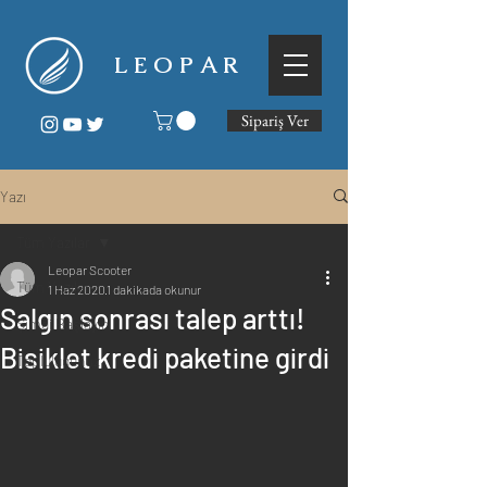
L E O P A R
Sipariş Ver
Yazı
Tüm Yazılar
Leopar Scooter
Tüm Yazılar
1 Haz 2020
1 dakikada okunur
Salgın sonrası talep arttı!
Şimdi Başlayın
Bisiklet kredi paketine girdi
Topluluğunuz