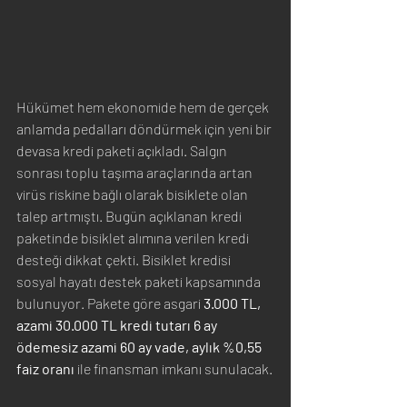
Hükümet hem ekonomide hem de gerçek 
anlamda pedalları döndürmek için yeni bir 
devasa kredi paketi açıkladı. Salgın 
sonrası toplu taşıma araçlarında artan 
virüs riskine bağlı olarak bisiklete olan 
talep artmıştı. Bugün açıklanan kredi 
paketinde bisiklet alımına verilen kredi 
desteği dikkat çekti. Bisiklet kredisi 
sosyal hayatı destek paketi kapsamında 
bulunuyor. Pakete göre asgari 
3.000 TL, 
azami 30.000 TL kredi tutarı 6 ay 
ödemesiz azami 60 ay vade, aylık %0,55 
faiz oranı
 ile finansman imkanı sunulacak.