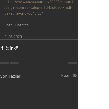
https://www.sozcu.com.tr/2020/ekonomi
/salgin-sonrasi-talep-artti-bisiklet-kredi-
paketine-girdi-5848125/
Sözcü Gazatesi
01.06.2020
Son Yazılar
Hepsini Gör