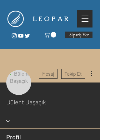
L E O P A R
Sipariş Ver
Diğer Eylemler
Mesaj
Takip Et
Bülent Başaçık
Profil