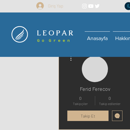
Giriş Yap
L E O P A R
Anasayfa
Hakkı
G o G r e e n
Diğer Eylemler
Ferid Ferecov
0
0
Takipçiler
Takip edilenler
Takip Et