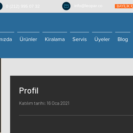
info@leopar.co
0 (212) 995 07 32
BAYİLİK 
mızda
Ürünler
Kiralama
Servis
Üyeler
Blog
Profil
Katılım tarihi: 16 Oca 2021