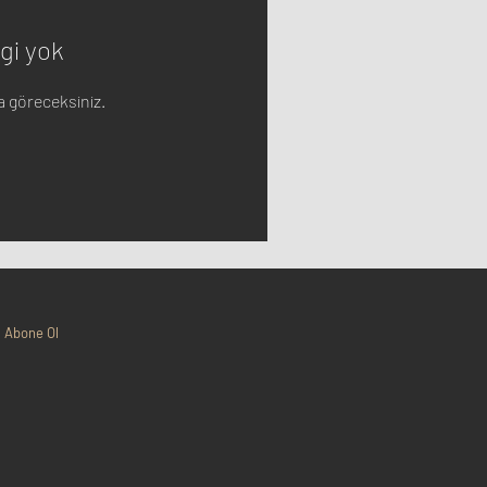
gi yok
da göreceksiniz.
Abone Ol