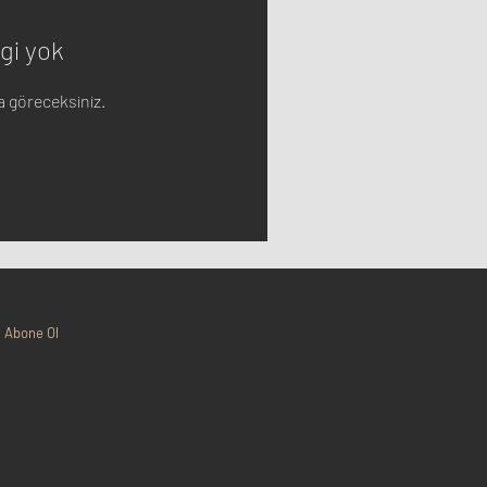
gi yok
da göreceksiniz.
Abone Ol