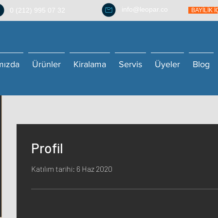
info@leopar.co
0 (212) 995 07 32
BAYİLİK 
mızda
Ürünler
Kiralama
Servis
Üyeler
Blog
Profil
Katılım tarihi: 6 Haz 2020