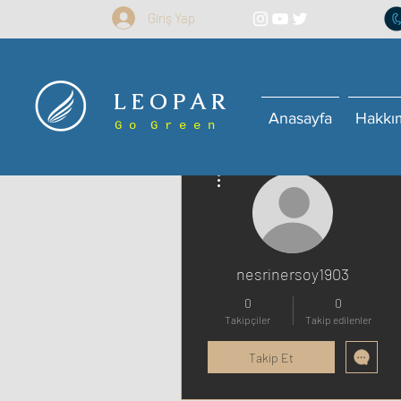
Giriş Yap
L E O P A R
Anasayfa
Hakkı
G o G r e e n
Diğer Eylemler
nesrinersoy1903
0
0
Takipçiler
Takip edilenler
Takip Et