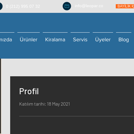
info@leopar.co
0 (212) 995 07 32
BAYİLİK 
mızda
Ürünler
Kiralama
Servis
Üyeler
Blog
Profil
Katılım tarihi: 18 May 2021