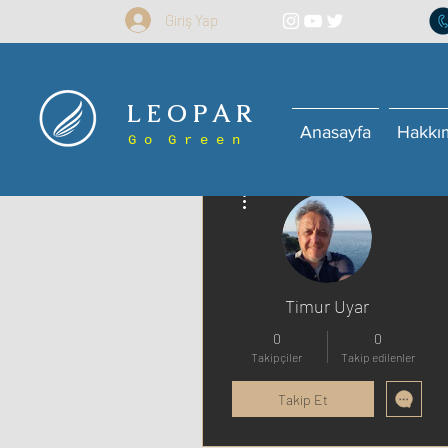
Giriş Yap
L E O P A R
Anasayfa
Hakkı
G o G r e e n
Diğer Eylemler
Timur Uyar
0
0
Takipçiler
Takip edilenler
Takip Et