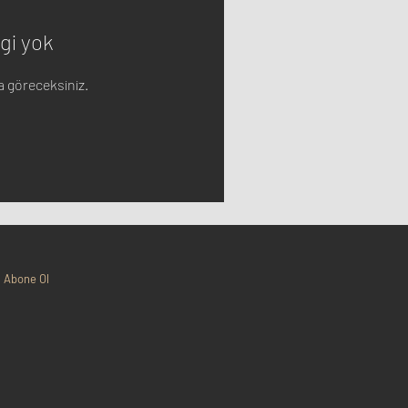
gi yok
da göreceksiniz.
Abone Ol