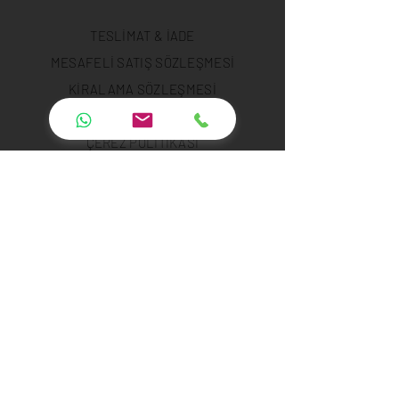
TESLİMAT & İADE
MESAFELİ SATIŞ SÖZLEŞMESİ
KİRALAMA SÖZLEŞMESİ
GİZLİLİK POLİTİKASI
ÇEREZ POLİTİKASI
ÖDEME GÜVENLİĞİ
ÖDEME METODLARI
SSS
INSTAGRAM
YOUTUBE
TWITTER
FACEBOOK
LINKED IN