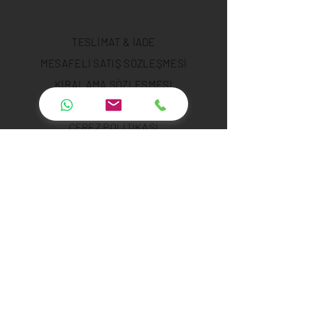
TESLİMAT & İADE
MESAFELİ SATIŞ SÖZLEŞMESİ
KİRALAMA SÖZLEŞMESİ
GİZLİLİK POLİTİKASI
ÇEREZ POLİTİKASI
ÖDEME GÜVENLİĞİ
ÖDEME METODLARI
SSS
INSTAGRAM
YOUTUBE
TWITTER
FACEBOOK