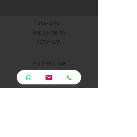
ANASAYFA
ÖNE ÇIKANLAR
YORUMLAR
TESLİMAT & İADE
MESAFELİ SATIŞ SÖZLEŞMESİ
KİRALAMA SÖZLEŞMESİ
GİZLİLİK POLİTİKASI
ÇEREZ POLİTİKASI
ÖDEME GÜVENLİĞİ
ÖDEME METODLARI
SSS