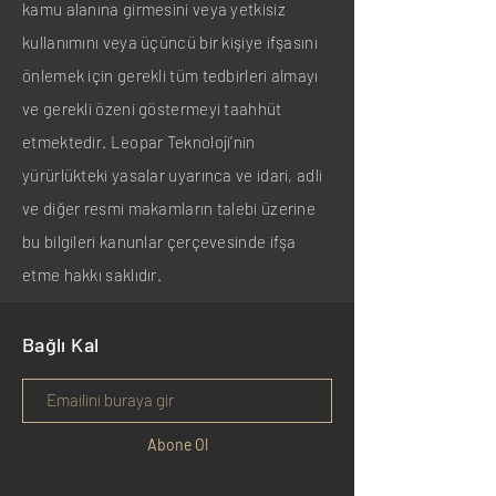
kamu alanına girmesini veya yetkisiz
kullanımını veya üçüncü bir kişiye ifşasını
önlemek için gerekli tüm tedbirleri almayı
ve gerekli özeni göstermeyi taahhüt
etmektedir. Leopar Teknoloji’nin
yürürlükteki yasalar uyarınca ve idari, adli
ve diğer resmi makamların talebi üzerine
bu bilgileri kanunlar çerçevesinde ifşa
etme hakkı saklıdır.
Bağlı Kal
Abone Ol