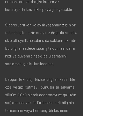
numaraları, vs.) başka kurum ve
kuruluşlarla kesinlikle paylaşmayacaktır.
Sipariş verirken kolaylık yaşamanız için bir
takım bilgiler sizin onayınız doğrultusunda,
size ait üyelik hesabınızda saklanmaktadır.
Bu bilgiler sadece sipariş takibinizin daha
hızlı ve güvenli bir şekilde ulaşmasını
sağlamak için kullanılacaktır.
Leopar Teknoloji, kişisel bilgileri kesinlikle
özel ve gizli tutmayı; bunu bir sır saklama
yükümlülüğü olarak addetmeyi ve gizliliğin
sağlanması ve sürdürülmesi, gizli bilginin
tamamının veya herhangi bir kısmının