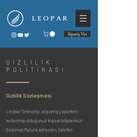
L E O P A R
Sipariş Ver
GİZLİLİK
POLİTİKASI
Gizlilik Sözleşmesi
Leopar Teknoloji, alışveriş yaparken
kullanmış olduğunuz kişisel bilgilerinizi
(teslimat/fatura adresleri, telefon