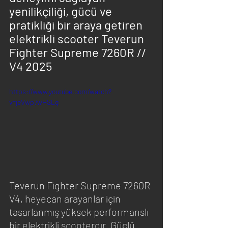
yenilikçiliği, gücü ve 
pratikliği bir araya getiren  
elektrikli scooter Teverun 
Fighter Supreme 7260R // 
V4 2025
https://www.youtube.com/watch?
v=jeVwp7wHSLg
Teverun Fighter Supreme 7260R 
V4, heyecan arayanlar için 
tasarlanmış yüksek performanslı 
bir elektrikli scooterdır. Güçlü 