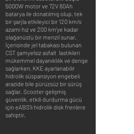
5000W motor ve 72V 60Ah 
batarya ile donatılmış olup, tek 
bir şarjla etkileyici bir 120 km/s 
azami hız ve 200 km'ye kadar 
olağanüstü bir menzil sunar. 
İçerisinde jel tabakası bulunan 
CST şamyelsiz asfalt  lastikleri 
mükemmel dayanıklılık ve denge 
sağlarken, KKE ayarlanabilir 
hidrolik süspansiyon engebeli 
arazide bile pürüzsüz bir sürüş 
sağlar. Scooter gelişmiş 
güvenlik, etkili durdurma gücü 
için eABS'li hidrolik disk frenlere 
sahiptir.