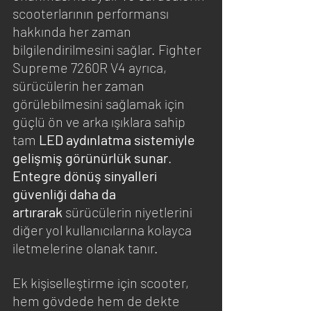
scooterlarının performansı 
hakkında her zaman 
bilgilendirilmesini sağlar. Fighter 
Supreme 7260R V4 ayrıca, 
sürücülerin her zaman 
görülebilmesini sağlamak için 
güçlü ön ve arka ışıklara sahip 
tam 
LED aydınlatma sistemiyle 
gelişmiş görünürlük sunar
. 
Entegre dönüş sinyalleri 
güvenliği daha da 
artırarak
 sürücülerin niyetlerini 
diğer yol kullanıcılarına kolayca 
iletmelerine olanak tanır.
Ek kişiselleştirme için scooter, 
hem gövdede hem de dekte 