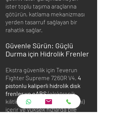
ister toplu taşıma araçlarına 
götürün, katlama mekanizması 
yerden tasarruf sağlayan bir 
rahatlık sağlar.
Güvenle Sürün: Güçlü 
Durma için Hidrolik Frenler
Ekstra güvenlik için Teverun 
Fighter Supreme 7260R V4, 
4 
pistonlu kaliperli hidrolik disk 
frenler ve eABS 
(elektronik 
kilitlenme önleyici fren sistemi) 
içerir ve yüksek hızlarda bile 
güçlü ve duyarlı fren gücü sağlar. 
Kaymaz ayak tabanı, çamurluklar 
ve sağlam ayak dayanağı, bu 