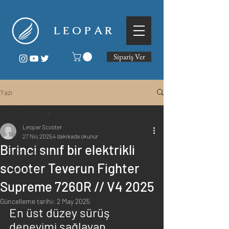
L E O P A R
Sipariş Ver
Yazı
Tüm Yazılar
Leopar Scooter
Tüm Yazılar
27 Nis 2025
4 dakikada okunur
Birinci sınıf bir elektrikli
Şimdi Başlayın
scooter Teverun Fighter
Topluluğunuz
Supreme 7260R // V4 2025
Güncelleme tarihi:
2 May 2025
En üst düzey sürüş 
deneyimi sağlayan 