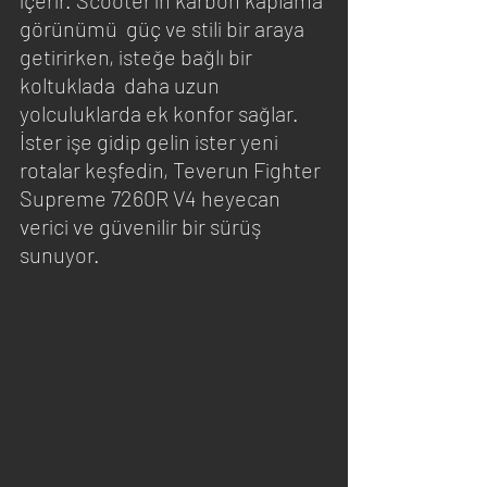
içerir. Scooter'ın karbon kaplama 
görünümü  güç ve stili bir araya 
getirirken, isteğe bağlı bir 
koltuklada  daha uzun 
yolculuklarda ek konfor sağlar. 
İster işe gidip gelin ister yeni 
rotalar keşfedin, Teverun Fighter 
Supreme 7260R V4 heyecan 
verici ve güvenilir bir sürüş 
sunuyor.