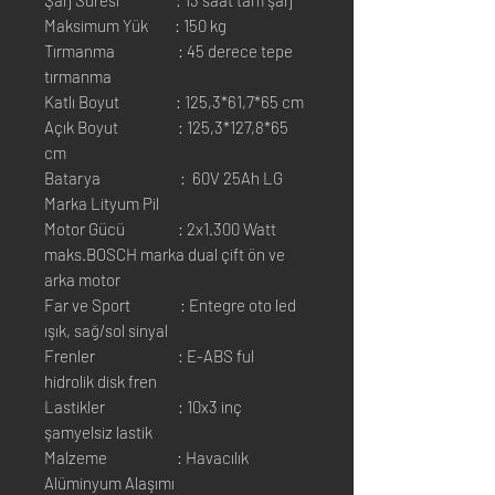
Şarj Süresi : 13 saat tam şarj
Maksimum Yük : 150 kg
Tırmanma : 45 derece tepe
tırmanma
Katlı Boyut : 125,3*61,7*65 cm
Açık Boyut : 125,3*127,8*65
cm
Batarya : 60V 25Ah LG
Marka Lityum Pil
Motor Gücü : 2x1.300 Watt
maks.BOSCH marka dual çift ön ve
arka motor
Far ve Sport : Entegre oto led
ışık, sağ/sol sinyal
Frenler : E-ABS ful
hidrolik disk fren
Lastikler : 10x3 inç
şamyelsiz lastik
Malzeme : Havacılık
Alüminyum Alaşımı