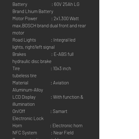
Battery : 60V 25Ah LG
Brand Lhium Battery
Motor Power : 2x1.300 Watt
max.BOSCH brand dual front and rear
motor
Road Lights : Integral led
lights, right/left signal
Brakes : E-ABS full
hydraulic disc brake
Tire : 10x3 inch
tubeless tire
Material : Aviation
Aluminum-Alloy
LCD Display : With function &
illumination
On/Off : Samart
Electronic Lock
Horn : Electronic horn
NFC System : Near Field