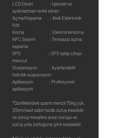
LCD Ekran : İşlevsel ve
aydınlatmalı renkli ekran
Açma/Kapama : Akıllı Elekrtonik
Kilit
Korna : Elektronik korna
NFC Sistem : Temassız açma
kapama
GPS : GPS takip cihazı
mevcut
Süspansiyon : Ayarlanabilir
hidrolik süspansiyon
Aplikasyon : Profesyonel
aplikasyon
*Özelliklerdeki azami menzil 75kg yük,
20km/saat sabit hızda sürüş esaslıdır
ve sürüş mesafesi arazi sürüşü ve
sürüş yolu zorluğuna göre kısalabilir.