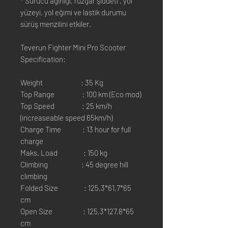
* Sürücü ağırlığı, rüzgar şiddeti , yol
yüzeyi, yol eğimi ve lastik durumu
sürüş menzilini etkiler.
Teverun Fighter Mini Pro Scooter
Specification:
Weight : 35 Kg
Top Range : 100 km (Eco mod)
Top Speed : 25 km/h
(increaseable speed 65km/h)
Charge Time : 13 hour for full
charge
Maks. Load : 150 kg
Climbing : 45 degree hill
climbing
Folded Size : 125,3*61,7*65
cm
Open Size : 125,3*127,8*65
cm