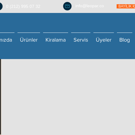
info@leopar.co
0 (212) 995 07 32
BAYİLİK 
mızda
Ürünler
Kiralama
Servis
Üyeler
Blog