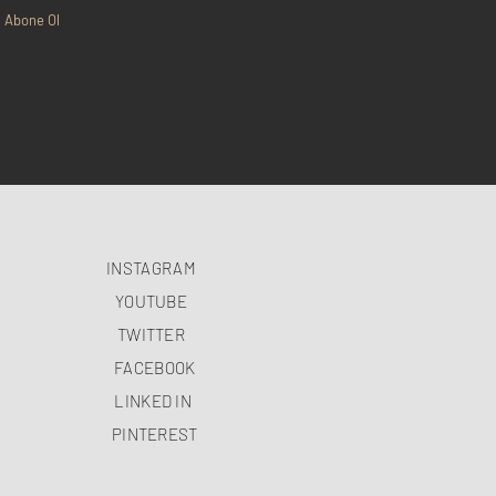
Abone Ol
INSTAGRAM
YOUTUBE
TWITTER
FACEBOOK
LINKED IN
PINTEREST