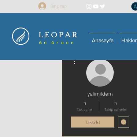
Giriş Yap
L E O P A R
Anasayfa
Hakkı
G o G r e e n
Diğer Eylemler
yalimildem
0
0
Takipçiler
Takip edilenler
Takip Et