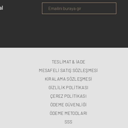
al
TESLİMAT & İADE
MESAFELİ SATIŞ SÖZLEŞMESİ
KİRALAMA SÖZLEŞMESİ
GİZLİLİK POLİTİKASI
ÇEREZ POLİTİKASI
ÖDEME GÜVENLİĞİ
ÖDEME METODLARI
SSS