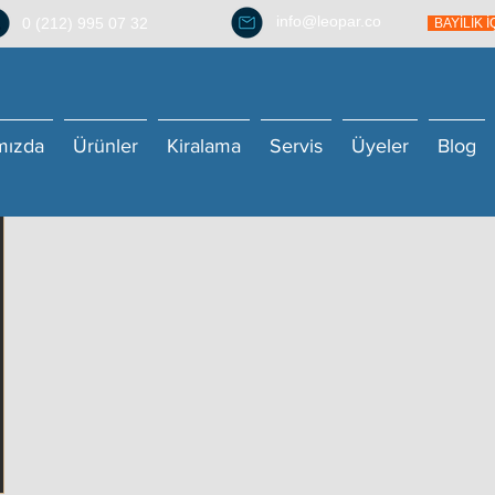
info@leopar.co
0 (212) 995 07 32
BAYİLİK 
mızda
Ürünler
Kiralama
Servis
Üyeler
Blog