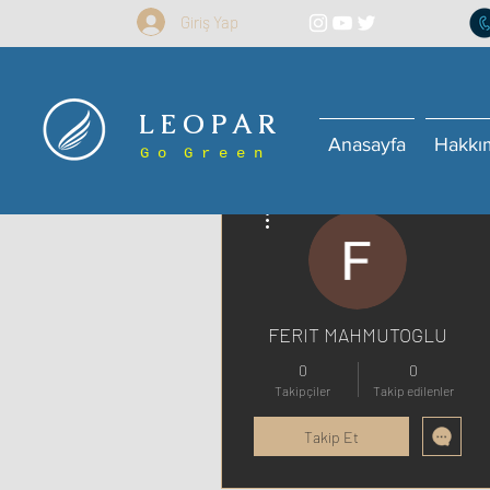
Giriş Yap
L E O P A R
Anasayfa
Hakkı
G o G r e e n
Diğer Eylemler
FERIT MAHMUTOGLU
0
0
Takipçiler
Takip edilenler
Takip Et