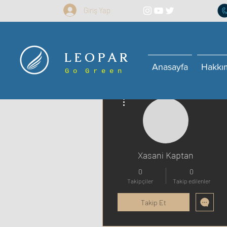
Giriş Yap
L E O P A R
Anasayfa
Hakkı
G o G r e e n
Diğer Eylemler
Xasani Kaptan
0
0
Takipçiler
Takip edilenler
Takip Et