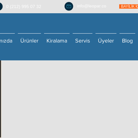
info@leopar.co
0 (212) 995 07 32
BAYİLİK 
mızda
Ürünler
Kiralama
Servis
Üyeler
Blog