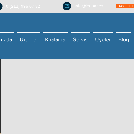
info@leopar.co
0 (212) 995 07 32
BAYİLİK 
mızda
Ürünler
Kiralama
Servis
Üyeler
Blog