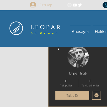
Giriş Yap
L E O P A R
Anasayfa
Hakkı
G o G r e e n
Diğer Eylemler
Omer Gok
0
0
Takipçiler
Takip edilenler
Takip Et