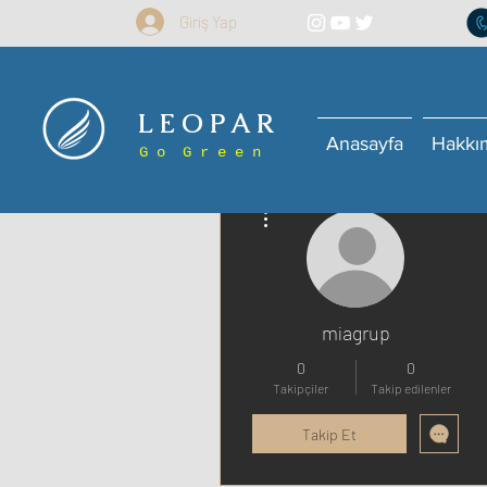
Giriş Yap
L E O P A R
Anasayfa
Hakkı
G o G r e e n
Diğer Eylemler
miagrup
0
0
Takipçiler
Takip edilenler
Takip Et