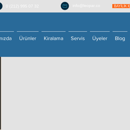
info@leopar.co
0 (212) 995 07 32
BAYİLİK 
mızda
Ürünler
Kiralama
Servis
Üyeler
Blog