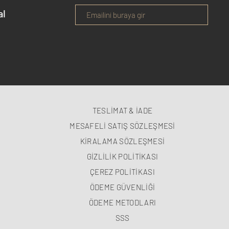
al
TESLİMAT & İADE
MESAFELİ SATIŞ SÖZLEŞMESİ
KİRALAMA SÖZLEŞMESİ
GİZLİLİK POLİTİKASI
ÇEREZ POLİTİKASI
ÖDEME GÜVENLİĞİ
ÖDEME METODLARI
SSS