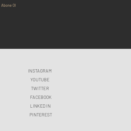
Abone Ol
INSTAGRAM
YOUTUBE
TWITTER
FACEBOOK
LINKED IN
PINTEREST