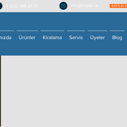
info@leopar.co
0 (212) 995 07 32
BAYİLİK 
mızda
Ürünler
Kiralama
Servis
Üyeler
Blog