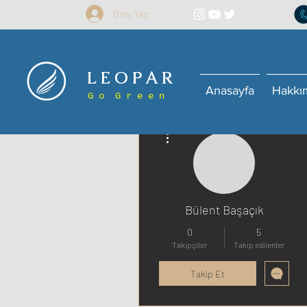
Giriş Yap
L E O P A R
Anasayfa
Hakkı
G o G r e e n
Diğer Eylemler
Bülent Başaçık
0
5
Takipçiler
Takip edilenler
Takip Et