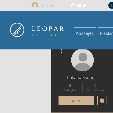
Giriş Yap
L E O P A R
Anasayfa
Hakkı
G o G r e e n
Diğer Eylemler
hakan.aksungar
0
0
Takipçiler
Takip edilenler
Takip Et