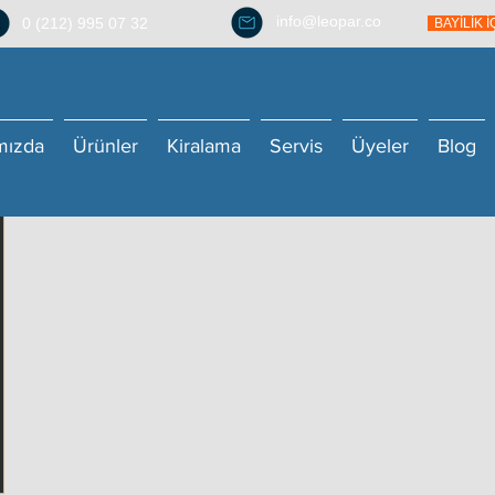
info@leopar.co
0 (212) 995 07 32
BAYİLİK 
mızda
Ürünler
Kiralama
Servis
Üyeler
Blog