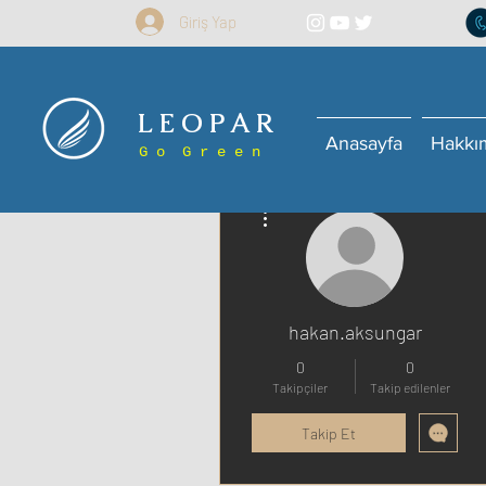
Giriş Yap
L E O P A R
Anasayfa
Hakkı
G o G r e e n
Diğer Eylemler
hakan.aksungar
0
0
Takipçiler
Takip edilenler
Takip Et