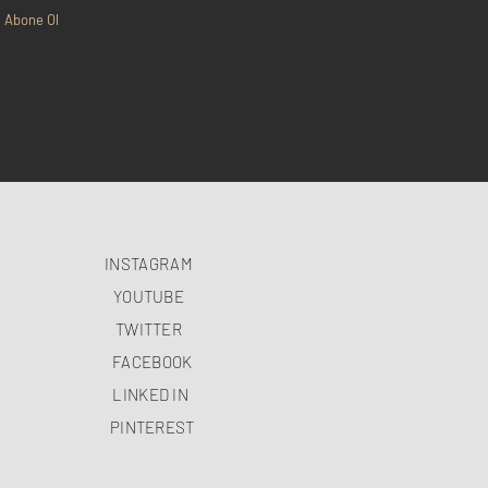
Abone Ol
INSTAGRAM
YOUTUBE
TWITTER
FACEBOOK
LINKED IN
PINTEREST