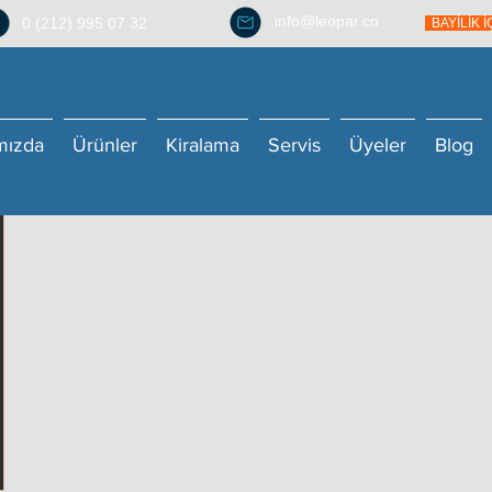
info@leopar.co
0 (212) 995 07 32
BAYİLİK 
mızda
Ürünler
Kiralama
Servis
Üyeler
Blog