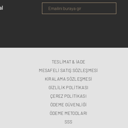
al
TESLİMAT & İADE
MESAFELİ SATIŞ SÖZLEŞMESİ
KİRALAMA SÖZLEŞMESİ
GİZLİLİK POLİTİKASI
ÇEREZ POLİTİKASI
ÖDEME GÜVENLİĞİ
ÖDEME METODLARI
SSS