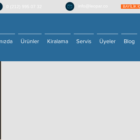
info@leopar.co
0 (212) 995 07 32
BAYİLİK 
mızda
Ürünler
Kiralama
Servis
Üyeler
Blog