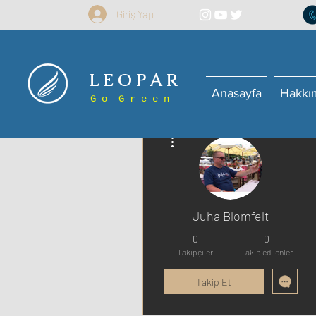
Giriş Yap
L E O P A R
Anasayfa
Hakkı
G o G r e e n
Diğer Eylemler
Juha Blomfelt
0
0
Takipçiler
Takip edilenler
Takip Et