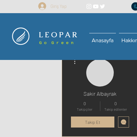
Giriş Yap
L E O P A R
Anasayfa
Hakkı
G o G r e e n
Diğer Eylemler
Sakir Albayrak
0
0
Takipçiler
Takip edilenler
Takip Et