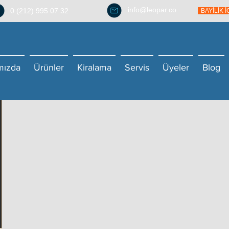
info@leopar.co
0 (212) 995 07 32
BAYİLİK 
mızda
Ürünler
Kiralama
Servis
Üyeler
Blog