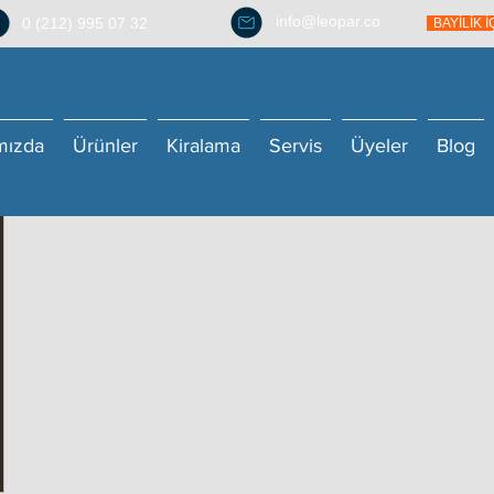
info@leopar.co
0 (212) 995 07 32
BAYİLİK 
mızda
Ürünler
Kiralama
Servis
Üyeler
Blog