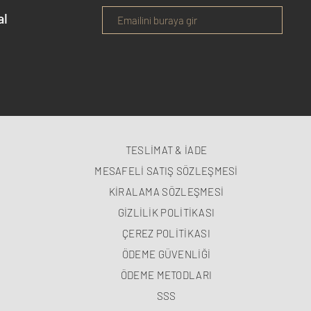
al
TESLİMAT & İADE
MESAFELİ SATIŞ SÖZLEŞMESİ
KİRALAMA SÖZLEŞMESİ
GİZLİLİK POLİTİKASI
ÇEREZ POLİTİKASI
ÖDEME GÜVENLİĞİ
ÖDEME METODLARI
SSS