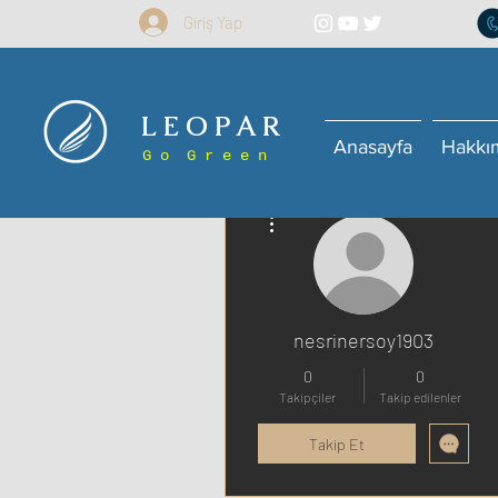
Giriş Yap
L E O P A R
Anasayfa
Hakkı
G o G r e e n
Diğer Eylemler
nesrinersoy1903
0
0
Takipçiler
Takip edilenler
Takip Et