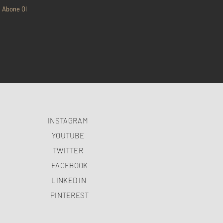
Abone Ol
INSTAGRAM
YOUTUBE
TWITTER
FACEBOOK
LINKED IN
PINTEREST